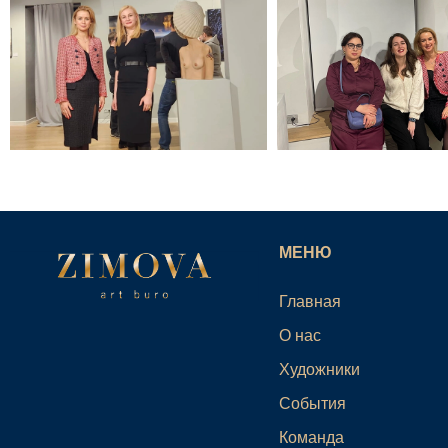
МЕНЮ
Главная
О нас
Художники
События
Команда