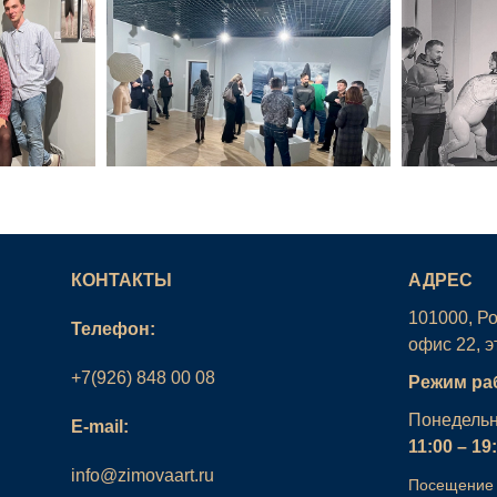
КОНТАКТЫ
АДРЕС
101000, Ро
Телефон:
офис 22, э
+7(926) 848 00 08
Режим ра
Понедельн
E-mail:
11:00 – 19
info@zimovaart.ru
Посещение 