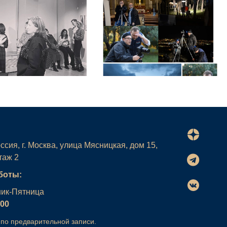
ссия, г. Москва, улица Мясницкая, дом 15,
таж 2
боты:
ик-Пятница
:00
по предварительной записи.